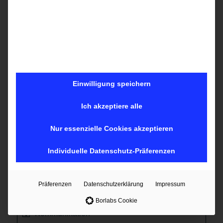
Google Ads | SEA
Digitale Mediaplanung
Mobile Technologien
Einwilligung speichern
DSGVO (Datenschutz-Grundverordnung) und
Social Media
Ich akzeptiere alle
Content Marketing
Nur essenzielle Cookies akzeptieren
Customer Relationship Management
Individuelle Datenschutz-Präferenzen
E-Learning-Paket mit Online-Marketing
Grundlagen + Content Marketing + Affiliate
Präferenzen
Datenschutzerklärung
Impressum
Marketing
Borlabs Cookie
Kommunikation