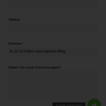
b
e
n
n
Telefon
o
c
h
Seminar
*
Haben Sie noch Anmerkungen?