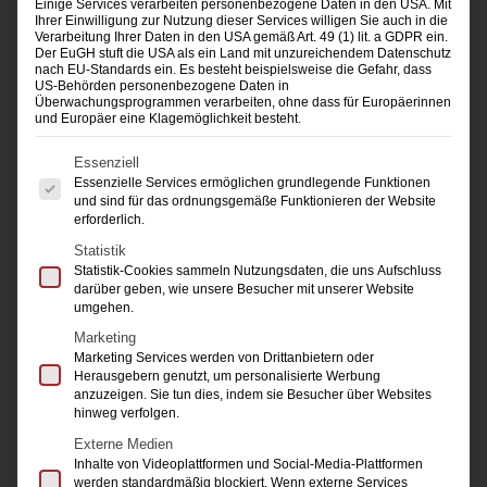
Einige Services verarbeiten personenbezogene Daten in den USA. Mit
Ihrer Einwilligung zur Nutzung dieser Services willigen Sie auch in die
Verarbeitung Ihrer Daten in den USA gemäß Art. 49 (1) lit. a GDPR ein.
Mehr Infos und
Anmeldung
zu allen
Der EuGH stuft die USA als ein Land mit unzureichendem Datenschutz
nach EU-Standards ein. Es besteht beispielsweise die Gefahr, dass
Seminaren:
US-Behörden personenbezogene Daten in
Überwachungsprogrammen verarbeiten, ohne dass für Europäerinnen
roth@damk.de
oder 0211-37 39 00
und Europäer eine Klagemöglichkeit besteht.
Es folgt eine Liste der Service-Gruppen, für die 
Essenziell
Essenzielle Services ermöglichen grundlegende Funktionen
NEU: Marketing-Kompakt-Kurs für Einsteiger
und sind für das ordnungsgemäße Funktionieren der Website
erforderlich.
und Abiturienten | mit Zertifikat
Statistik
Statistik-Cookies sammeln Nutzungsdaten, die uns Aufschluss
Eventmarketing
darüber geben, wie unsere Besucher mit unserer Website
umgehen.
KI-Grundlagen Workshop
Marketing
Marketing Services werden von Drittanbietern oder
Influencer Marketing
Herausgebern genutzt, um personalisierte Werbung
anzuzeigen. Sie tun dies, indem sie Besucher über Websites
hinweg verfolgen.
Ausbilderschein | Prüfungs-Vorbereitungskurs
Externe Medien
Inhalte von Videoplattformen und Social-Media-Plattformen
Email-Marketing
werden standardmäßig blockiert. Wenn externe Services