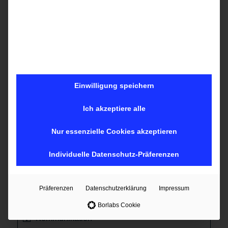
Google Ads | SEA
Digitale Mediaplanung
Mobile Technologien
Einwilligung speichern
DSGVO (Datenschutz-Grundverordnung) und
Social Media
Ich akzeptiere alle
Content Marketing
Nur essenzielle Cookies akzeptieren
Customer Relationship Management
Individuelle Datenschutz-Präferenzen
E-Learning-Paket mit Online-Marketing
Grundlagen + Content Marketing + Affiliate
Präferenzen
Datenschutzerklärung
Impressum
Marketing
Borlabs Cookie
Kommunikation