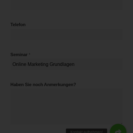
Telefon
Seminar
*
S
Haben Sie noch Anmerkungen?
e
m
i
n
a
r