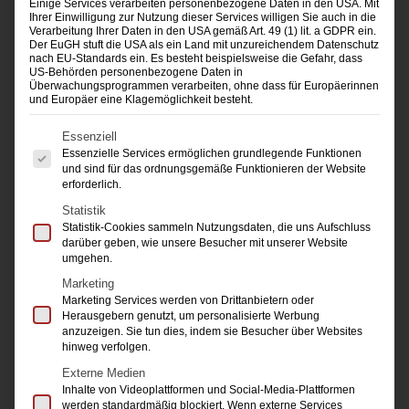
Einige Services verarbeiten personenbezogene Daten in den USA. Mit
Ihrer Einwilligung zur Nutzung dieser Services willigen Sie auch in die
Verarbeitung Ihrer Daten in den USA gemäß Art. 49 (1) lit. a GDPR ein.
Mehr Infos und
Anmeldung
zu allen
Der EuGH stuft die USA als ein Land mit unzureichendem Datenschutz
nach EU-Standards ein. Es besteht beispielsweise die Gefahr, dass
Seminaren:
US-Behörden personenbezogene Daten in
Überwachungsprogrammen verarbeiten, ohne dass für Europäerinnen
roth@damk.de
oder 0211-37 39 00
und Europäer eine Klagemöglichkeit besteht.
Es folgt eine Liste der Service-Gruppen, für die 
Essenziell
Essenzielle Services ermöglichen grundlegende Funktionen
NEU: Marketing-Kompakt-Kurs für Einsteiger
und sind für das ordnungsgemäße Funktionieren der Website
erforderlich.
und Abiturienten | mit Zertifikat
Statistik
Statistik-Cookies sammeln Nutzungsdaten, die uns Aufschluss
Eventmarketing
darüber geben, wie unsere Besucher mit unserer Website
umgehen.
KI-Grundlagen Workshop
Marketing
Marketing Services werden von Drittanbietern oder
Influencer Marketing
Herausgebern genutzt, um personalisierte Werbung
anzuzeigen. Sie tun dies, indem sie Besucher über Websites
hinweg verfolgen.
Ausbilderschein | Prüfungs-Vorbereitungskurs
Externe Medien
Inhalte von Videoplattformen und Social-Media-Plattformen
Email-Marketing
werden standardmäßig blockiert. Wenn externe Services