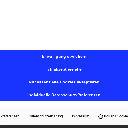
Haben Sie noch Anmerkun
Einwilligung speichern
DSGVO-Einverständnis
*
Ich akzeptiere alle
Ich akzeptiere die
Date
Nur essenzielle Cookies akzeptieren
Absenden
Individuelle Datenschutz-Präferenzen
Präferenzen
Datenschutzerklärung
Impressum
Borlabs Cookie