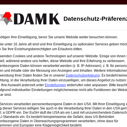
Datenschutz-Präferen
Bachelor Professional in Marketing
IHK-Zertifikate
Studienange
ötigen Ihre Einwilligung, bevor Sie unsere Website weiter besuchen können.
e unter 16 Jahre alt sind und Ihre Einwilligung zu optionalen Services geben möc
Sie Ihre Erziehungsberechtigten um Erlaubnis bitten.
rwenden Cookies und andere Technologien auf unserer Website. Einige von ihnen 
ell, während andere uns helfen, diese Website und Ihre Erfahrung zu verbessern.
nbezogene Daten können verarbeitet werden (z. B. IP-Adressen), z. B. für persona
en und Inhalte oder die Messung von Anzeigen und Inhalten.
Weitere Informatione
wendung Ihrer Daten finden Sie in unserer
Datenschutzerklärung
.
Es besteht keine
chtung, in die Verarbeitung Ihrer Daten einzuwilligen, um dieses Angebot zu nutzen.
Ihre Auswahl jederzeit unter
Einstellungen
widerrufen oder anpassen.
Bitte beach
fgrund individueller Einstellungen möglicherweise nicht alle Funktionen der Websi
ar sind.
Services verarbeiten personenbezogene Daten in den USA. Mit Ihrer Einwilligung 
 dieser Services willigen Sie auch in die Verarbeitung Ihrer Daten in den USA gem
lit. a GDPR ein. Der EuGH stuft die USA als ein Land mit unzureichendem Datensch
U-Standards ein. Es besteht beispielsweise die Gefahr, dass US-Behörden
enbezogene Daten in Überwachungsprogrammen verarbeiten, ohne dass für
erinnen und Europäer eine Klagemöglichkeit besteht.