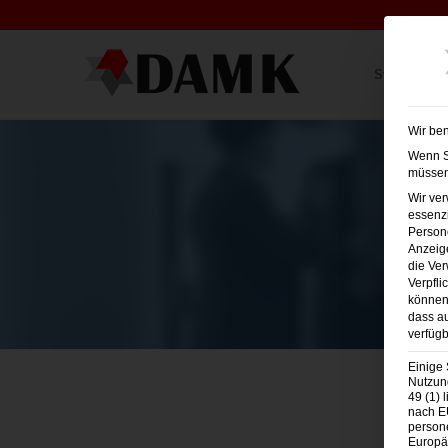
Startseite
Wir ben
Wenn Si
müssen 
Wir ve
essenzi
Persone
Anzeig
die Ver
Verpfli
können 
dass au
verfügb
Einige 
Nutzung
49 (1) 
nach E
person
Europä