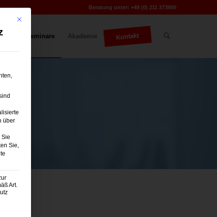
Beratung unter:
+49 (0) 211 373900
Mit diesem Button wird der Dialog geschlossen. Seine Funktionalität ist iden
z
Kontakt
bote
Seminare
Akademie
hten,
sind
lisierte
n über
Sie
ten Sie,
te
zur
äß Art.
utz