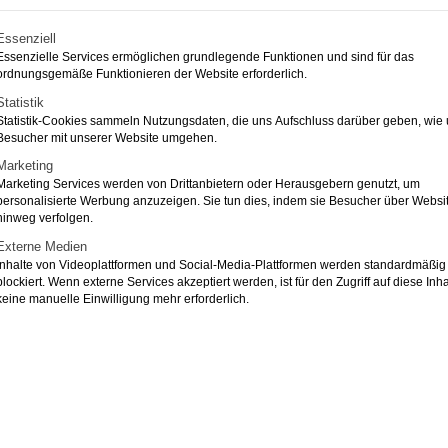
Melden Sie si
olgt eine Liste der Service-Gruppen, für die eine Ein
Essenziell
n Seminaren:
Essenzielle Services ermöglichen grundlegende Funktionen und sind für das
ordnungsgemäße Funktionieren der Website erforderlich.
 39 00
Name
*
Statistik
Statistik-Cookies sammeln Nutzungsdaten, die uns Aufschluss darüber geben, wie
Besucher mit unserer Website umgehen.
d Abiturienten | mit
Marketing
S
Marketing Services werden von Drittanbietern oder Herausgebern genutzt, um
E-Mail
*
e
personalisierte Werbung anzuzeigen. Sie tun dies, indem sie Besucher über Websi
m
hinweg verfolgen.
i
Externe Medien
n
Inhalte von Videoplattformen und Social-Media-Plattformen werden standardmäßig
a
blockiert. Wenn externe Services akzeptiert werden, ist für den Zugriff auf diese Inha
Telefon
r
keine manuelle Einwilligung mehr erforderlich.
Seminar
*