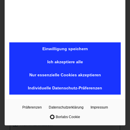
Google Ads | SEA
Digitale Mediaplanung
Mobile Technologien
Einwilligung speichern
DSGVO (Datenschutz-Grundverordnung) und
Social Media
Ich akzeptiere alle
Content Marketing
Nur essenzielle Cookies akzeptieren
Customer Relationship Management
Individuelle Datenschutz-Präferenzen
E-Learning-Paket mit Online-Marketing
Grundlagen + Content Marketing + Affiliate
Präferenzen
Datenschutzerklärung
Impressum
Marketing
Borlabs Cookie
Kommunikation