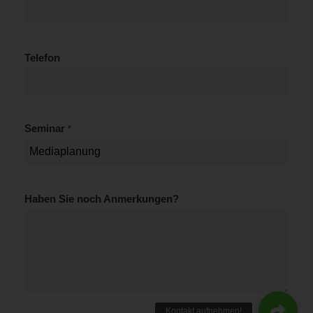
Telefon
Seminar
*
D
Haben Sie noch Anmerkungen?
S
G
V
O
-
E
i
n
v