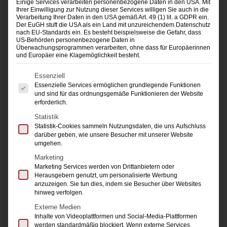
Einige Services verarbeiten personenbezogene Daten in den USA. Mit
Ihrer Einwilligung zur Nutzung dieser Services willigen Sie auch in die
Verarbeitung Ihrer Daten in den USA gemäß Art. 49 (1) lit. a GDPR ein.
Mehr Infos und
Anmeldung
zu allen
Der EuGH stuft die USA als ein Land mit unzureichendem Datenschutz
nach EU-Standards ein. Es besteht beispielsweise die Gefahr, dass
Seminaren:
US-Behörden personenbezogene Daten in
Überwachungsprogrammen verarbeiten, ohne dass für Europäerinnen
roth@damk.de
oder 0211-37 39 00
und Europäer eine Klagemöglichkeit besteht.
Es folgt eine Liste der Service-Gruppen, für die 
Essenziell
Essenzielle Services ermöglichen grundlegende Funktionen
NEU: Marketing-Kompakt-Kurs für Einsteiger
und sind für das ordnungsgemäße Funktionieren der Website
erforderlich.
und Abiturienten | mit Zertifikat
Statistik
Statistik-Cookies sammeln Nutzungsdaten, die uns Aufschluss
Eventmarketing
darüber geben, wie unsere Besucher mit unserer Website
umgehen.
KI-Grundlagen Workshop
Marketing
Marketing Services werden von Drittanbietern oder
Influencer Marketing
Herausgebern genutzt, um personalisierte Werbung
anzuzeigen. Sie tun dies, indem sie Besucher über Websites
hinweg verfolgen.
Ausbilderschein | Prüfungs-Vorbereitungskurs
Externe Medien
Inhalte von Videoplattformen und Social-Media-Plattformen
Email-Marketing
werden standardmäßig blockiert. Wenn externe Services